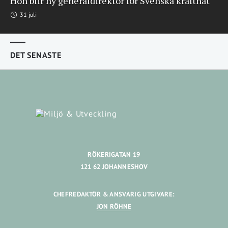
Hon blir ny generaldirektör för Svenska kraftnät
31 juli
DET SENASTE
RÖKERIGATAN 19
121 62 JOHANNESHOV
CHEFREDAKTÖR & ANSVARIG UTGIVARE:
JON RÖHNE