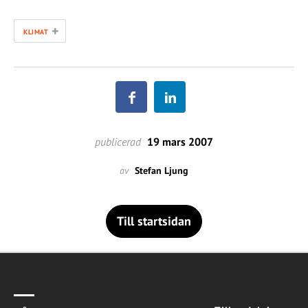
+
KLIMAT
publicerad
19 mars 2007
av
Stefan Ljung
Till startsidan