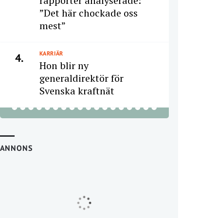
rapporter analyserade:
”Det här chockade oss
mest”
KARRIÄR
4.
Hon blir ny
generaldirektör för
Svenska kraftnät
ANNONS