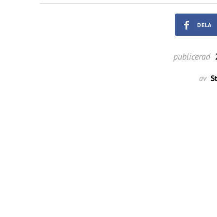
DELA
publicerad
2
av
S