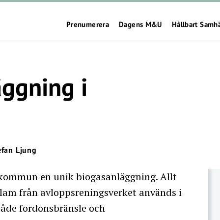
Prenumerera
Dagens M&U
Hållbart Samh
ggning i
efan Ljung
å kommun en unik biogasanläggning. Allt
l slam från avloppsreningsverket används i
 både fordonsbränsle och