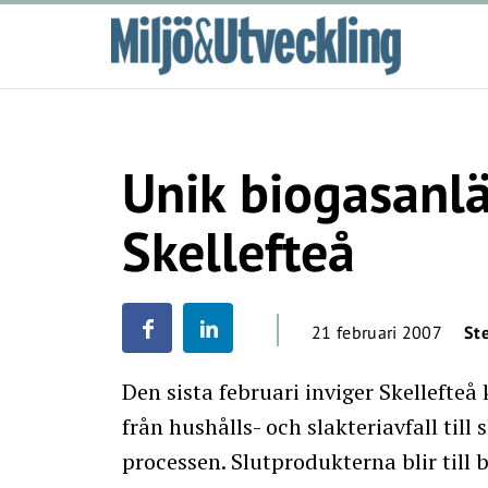
Unik biogasanlä
Skellefteå
21 februari 2007
St
Den sista februari inviger Skellefte
från hushålls- och slakteriavfall til
processen. Slutprodukterna blir till