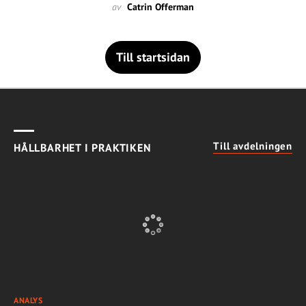
av
Catrin Offerman
Till startsidan
Till avdelningen
HÅLLBARHET I PRAKTIKEN
ANALYS