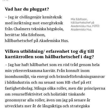
Vad har du pluggat?
– Jag är civilingenjör kemiteknik
Mia Edofsson,
med inriktning mot energiteknik
hållbarhetschef på
Akademiska Hus. FOTO:
från Chalmers tekniska högskola,
Akademiska Hus.
berättar Mia Edofsson,
hållbarhetschef på Akademiska Hus.
Vilken utbildning/ erfarenhet tog dig till
karriärrollen som hållbarhetschef i dag?
– Jag har haft hållbarhet som en röd tråd genom hela
min yrkesverksamma karriär. Från konsult inom
inomhusmiljö, via energi och bränsleförbrukningsansvar
i bildindustrin och nu senast som HB-chef på ett
fastighetsbolag. Många olika roller, men där principerna
om resurseffektivitet och holistiskt tänkande
genomsyrar alla roller, även om jag på senare år
utvecklats mer åt de långsiktiga och strategiska