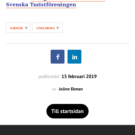
Svenska Turistföreningen
+
+
KARRIÄR
UTBILDNING
publicerad
15 februari 2019
av
Joline Ekman
Till startsidan