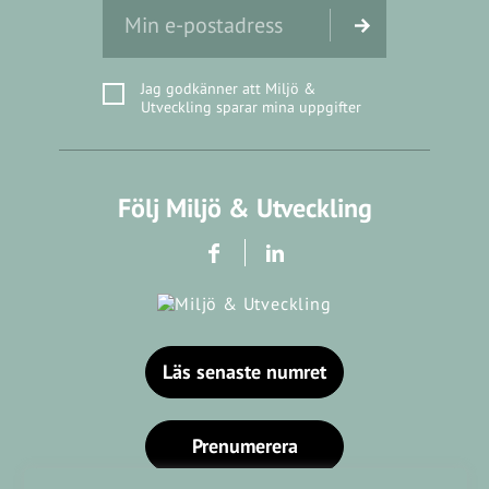
Jag godkänner att Miljö &
Utveckling sparar mina uppgifter
Följ Miljö & Utveckling
Läs senaste numret
Prenumerera