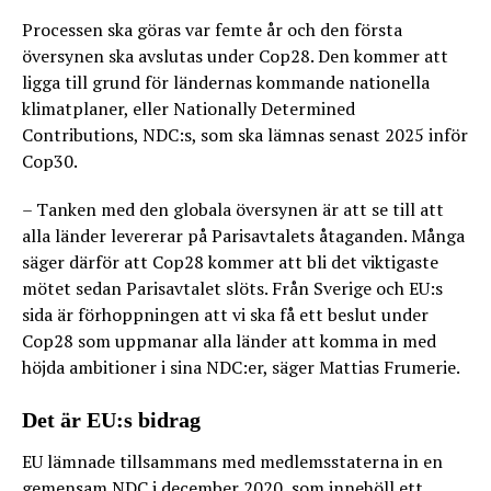
Processen ska göras var femte år och den första
översynen ska avslutas under Cop28. Den kommer att
ligga till grund för ländernas kommande nationella
klimatplaner, eller Nationally Determined
Contributions, NDC:s, som ska lämnas senast 2025 inför
Cop30.
– Tanken med den globala översynen är att se till att
alla länder levererar på Parisavtalets åtaganden. Många
säger därför att Cop28 kommer att bli det viktigaste
mötet sedan Parisavtalet slöts. Från Sverige och EU:s
sida är förhoppningen att vi ska få ett beslut under
Cop28 som uppmanar alla länder att komma in med
höjda ambitioner i sina NDC:er, säger Mattias Frumerie.
Det är EU:s bidrag
EU lämnade tillsammans med medlemsstaterna in en
gemensam NDC i december 2020, som innehöll ett