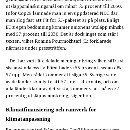
utsläppsminskningsmål om minst 55 procent till 2030.
Inför Cop28 lämnade man in en uppdaterad NDC där
man slog fast att Fit for 55-paketet är på plats. Enligt
EU:s egen bedömning kommer unionens utsläpp minska
med 57 procent till 2030. Det är dock inget som står i
texten, vilket Romina Pourmokhtari (L) förklarade
närmare under pressträffen.
– Det har varit lite delade meningar kring vilken siffra vi
ska använda oss av. Först hade vi 55 procent, sedan dök
57 upp. Men rådet kommer att säga 55. Sverige var ett
av de länder som lyfte att 57 är ett alternativ, och om
alla länder klarar av det vi ska, kommer vi att nå en 57
procentig utsläppsminskning, säger hon.
Klimatfinansiering och ramverk för
klimatanpassning
En annan central fråga under Cop28 kommer att vara