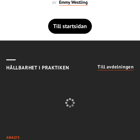
av
Emmy Westling
Till startsidan
Till avdelningen
HÅLLBARHET I PRAKTIKEN
ANALYS