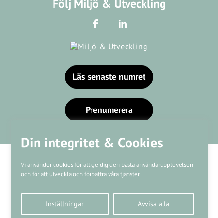
Följ Miljö & Utveckling
Läs senaste numret
Prenumerera
Din integritet & Cookies
Vi använder cookies för att ge dig den bästa användarupplevelsen
och för att utveckla och förbättra våra tjänster.
Våra varumärken
Inställningar
Avvisa alla
Kundtjänst
❤
Made with
by
WonderFour