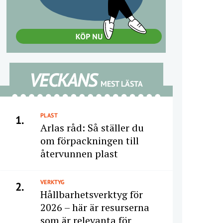
VECKANS
MEST LÄSTA
PLAST
1.
Arlas råd: Så ställer du
om förpackningen till
återvunnen plast
VERKTYG
2.
Hållbarhetsverktyg för
2026 – här är resurserna
som är relevanta för