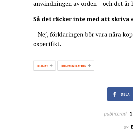
användningen av orden – och det är h
Så det räcker inte med att skriva e
– Nej, förklaringen bör vara nära kop
ospecifikt.
+
+
KLIMAT
KOMMUNIKATION
DELA
publicerad
1
av
E