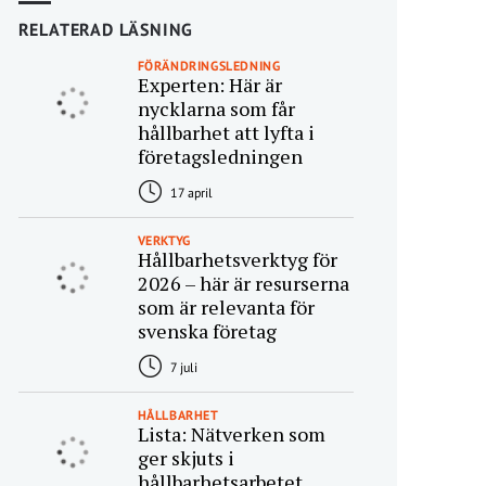
RELATERAD LÄSNING
FÖRÄNDRINGSLEDNING
Experten: Här är
nycklarna som får
hållbarhet att lyfta i
företagsledningen
17 april
VERKTYG
Hållbarhetsverktyg för
2026 – här är resurserna
som är relevanta för
svenska företag
7 juli
HÅLLBARHET
Lista: Nätverken som
ger skjuts i
hållbarhetsarbetet