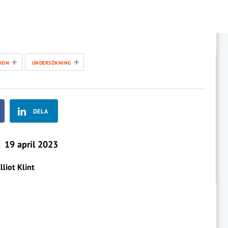
+
+
ION
UNDERSÖKNING
DELA
19 april 2023
lliot Klint