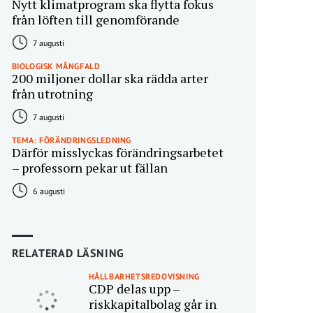
Nytt klimatprogram ska flytta fokus
från löften till genomförande
7 augusti
BIOLOGISK MÅNGFALD
200 miljoner dollar ska rädda arter
från utrotning
7 augusti
TEMA: FÖRÄNDRINGSLEDNING
Därför misslyckas förändringsarbetet
– professorn pekar ut fällan
6 augusti
RELATERAD LÄSNING
HÅLLBARHETSREDOVISNING
CDP delas upp –
riskkapitalbolag går in