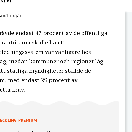
 Klint
rävde endast 47 procent av de offentliga
rantörerna skulle ha ett
öledningssystem var vanligare hos
olag, medan kommuner och regioner låg
tt statliga myndigheter ställde de
em, med endast 29 procent av
tta krav.
VECKLING PREMIUM