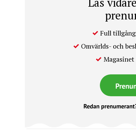
Läs vidare
prenu
Full tillgång 
Omvärlds- och be
Magasinet 
Prenu
Redan prenumerant