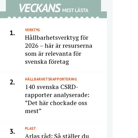
VECKANS
MEST LÄSTA
VERKTYG
1.
Hållbarhetsverktyg för
2026 – här är resurserna
som är relevanta för
svenska företag
HÅLLBARHETSRAPPORTERING
2.
140 svenska CSRD-
rapporter analyserade:
”Det här chockade oss
mest”
PLAST
3.
Arlas råd: Så ställer du