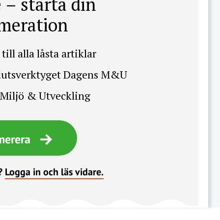
 – starta din
meration
till alla låsta artiklar
slutsverktyget Dagens M&U
Miljö & Utveckling
merera
?
Logga in och läs vidare.