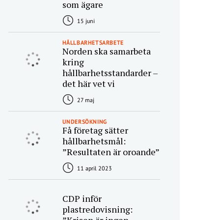
som ägare
15 juni
HÅLLBARHETSARBETE
Norden ska samarbeta
kring
hållbarhetsstandarder –
det här vet vi
27 maj
UNDERSÖKNING
Få företag sätter
hållbarhetsmål:
”Resultaten är oroande”
11 april 2023
CDP inför
plastredovisning: