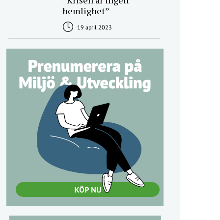
”Krisen är ingen
hemlighet”
19 april 2023