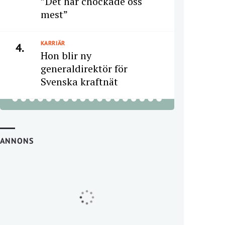
”Det här chockade oss
mest”
KARRIÄR
4.
Hon blir ny
generaldirektör för
Svenska kraftnät
ANNONS