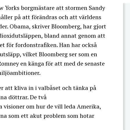
ew Yorks borgmästare att stormen Sandy
håller på att förändras och att världens
der. Obama, skriver Bloomberg, har gjort
dioxidutsläppen, bland annat genom att
tet för fordonstrafiken. Han har också
rutsläpp, vilket Bloomberg ser som en
 Romney en känga för att med de senaste
miljöambitioner.
att kliva in i valbåset och tänka på
ina döttrar. De två
 visioner om hur de vill leda Amerika,
rna som ett akut problem som hotar