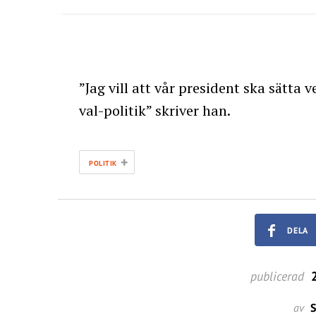
”Jag vill att vår president ska sätta 
val-politik” skriver han.
+
POLITIK
DELA
publicerad
2
av
S