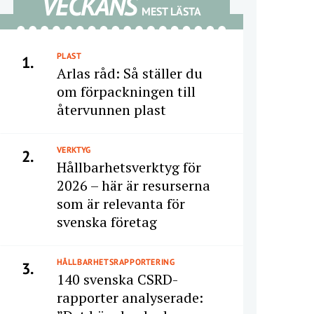
VECKANS
MEST LÄSTA
PLAST
1.
Arlas råd: Så ställer du
om förpackningen till
återvunnen plast
VERKTYG
2.
Hållbarhetsverktyg för
2026 – här är resurserna
som är relevanta för
svenska företag
HÅLLBARHETSRAPPORTERING
3.
140 svenska CSRD-
rapporter analyserade: