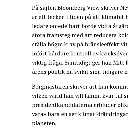
På sajten Bloomberg View skriver N
är ett tecken i tiden på att klimatet 
ledare omedelbart borde vidta åtgär
stora framsteg med att reducera kol
ställa högre krav på bränsleeffektivi
infört hårdare kontroll av kvicksilve
viktig fråga. Samtidigt ger han Mitt
årens politik ha svikit sina tidigare 
Borgmästaren skriver att han kommer 
vilken värld han vill lämna kvar till s
presidentkandidaterna erbjuder olika
varav bara en ser klimatförändringa
planeten.