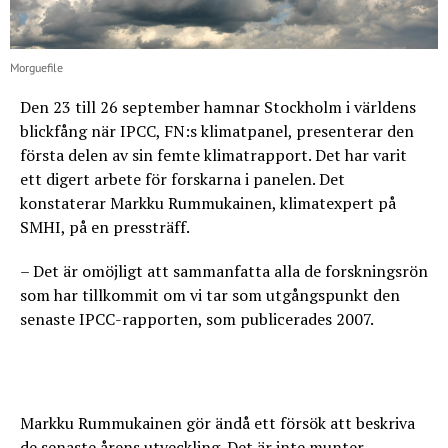
Morguefile
Den 23 till 26 september hamnar Stockholm i världens
blickfång när IPCC, FN:s klimatpanel, presenterar den
första delen av sin femte klimatrapport. Det har varit
ett digert arbete för forskarna i panelen. Det
konstaterar Markku Rummukainen, klimatexpert på
SMHI, på en pressträff.
– Det är omöjligt att sammanfatta alla de forskningsrön
som har tillkommit om vi tar som utgångspunkt den
senaste IPCC-rapporten, som publicerades 2007.
Markku Rummukainen gör ändå ett försök att beskriva
de senaste årens utveckling. Det är inte munter