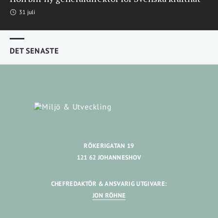
31 juli
DET SENASTE
RÖKERIGATAN 19
121 62 JOHANNESHOV
CHEFREDAKTÖR & ANSVARIG UTGIVARE:
JON RÖHNE