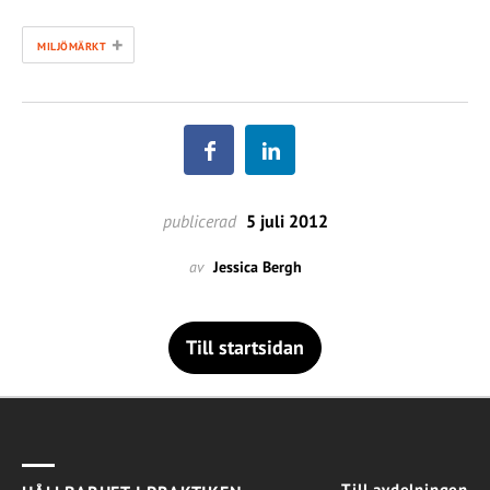
+
MILJÖMÄRKT
publicerad
5 juli 2012
av
Jessica Bergh
Till startsidan
Till avdelningen