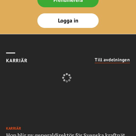
Logga in
Till avdelningen
KARRIÄR
KARRIÄR
Hon blir ny generaldirektör för Svenska kraftnät