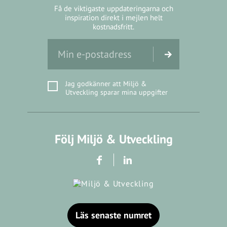
Få de viktigaste uppdateringarna och
inspiration direkt i mejlen helt
kostnadsfritt.
Jag godkänner att Miljö &
Utveckling sparar mina uppgifter
Följ Miljö & Utveckling
Läs senaste numret