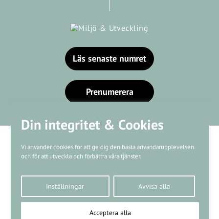
Läs senaste numret
Prenumerera
Din integritet & Cookies
Vi använder cookies för att ge dig den bästa användarupplevelsen
och för att utveckla och förbättra våra tjänster.
Våra varumärken
Inställningar
Avvisa alla
Kundtjänst
❤
Made with
by
WonderFour
Acceptera alla