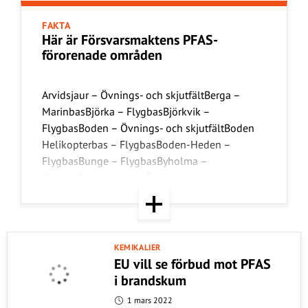
FAKTA
Här är Försvarsmaktens PFAS-
förorenade områden
Arvidsjaur – Övnings- och skjutfältBerga –
MarinbasBjörka – FlygbasBjörkvik –
FlygbasBoden – Övnings- och skjutfältBoden
Helikopterbas – FlygbasBoden-Heden –
FlygbasBunge – FlygbasByholma –
FlygbasDagsådalen – Övnings- och
skjutfältFalun – Övnings- och skjutfältFjällfors
– FlygbasFlugeby-Perstorp – FlygbasFärila –
FlygbasGimo – FlygbasGunnarn –
FlygbasHagshult – FlygbasHalmstad –
KEMIKALIER
FlygflottiljHasslösa – FlygbasHovby –
EU vill se förbud mot PFAS
FlygbasHultsfred – FlygbasHärnön – Övnings-
i brandskum
och skjutfältJokkmokk – FlygbasKabusa –
1 mars 2022