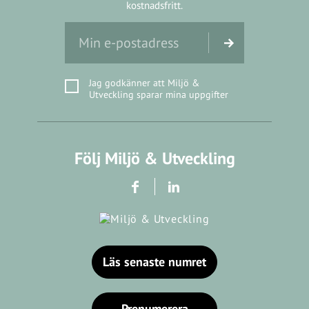
kostnadsfritt.
Jag godkänner att Miljö &
Utveckling sparar mina uppgifter
Följ Miljö & Utveckling
Läs senaste numret
Prenumerera