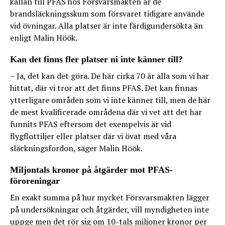
källan till PFAS hos Försvarsmakten är de
brandsläckningsskum som försvaret tidigare använde
vid övningar. Alla platser är inte färdigundersökta än
enligt Malin Höök.
Kan det finns fler platser ni inte känner till?
– Ja, det kan det göra. De här cirka 70 är alla som vi har
hittat, där vi tror att det finns PFAS. Det kan finnas
ytterligare områden som vi inte känner till, men de här
de mest kvalificerade områdena där vi vet att det har
funnits PFAS eftersom det exempelvis är vid
flygflottiljer eller platser där vi övat med våra
släckningsfordon, säger Malin Höök.
Miljontals kronor på åtgärder mot PFAS-
föroreningar
En exakt summa på hur mycket Försvarsmakten lägger
på undersökningar och åtgärder, vill myndigheten inte
uppge men det rör sig om 10-tals miljoner kronor per