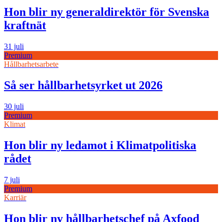
Hon blir ny generaldirektör för Svenska
kraftnät
31 juli
Premium
Hållbarhetsarbete
Så ser hållbarhetsyrket ut 2026
30 juli
Premium
Klimat
Hon blir ny ledamot i Klimatpolitiska
rådet
7 juli
Premium
Karriär
Hon blir ny hållbarhetschef på Axfood