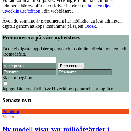
För att komma till Miljö & Utveckling E-dition klickar du på
tidningen här ovanför eller skriver in adressen
https://miljo-
utveckling.se/edition
i din webbläsare.
Även du som inte är prenumerant har möjlighet att läsa tidningen
digitalt genom att köpa lösnummer på sajten
Qiozk
.
Prenumerera på vårt nyhetsbrev
Få de viktigaste uppdateringarna och inspiration direkt i mejlen helt
kostnadsfritt.
Skickar begäran
Jag godkänner att Miljö & Utveckling sparar mina uppgifter
Senaste nytt
Premium
Vatten
Ny modell visar var miljöåtgärder i