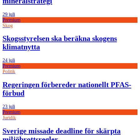
mineralstrategi
29 juli
Premium
Skog
Skogsstyrelsen ska beräkna skogens
klimatnytta
24 juli
Premium
Politik
Regeringen förbereder nationellt PFAS-
förbud
23 juli
Premium
Juridik
Sverige missade deadline för skärpta
miljöbrottsregler