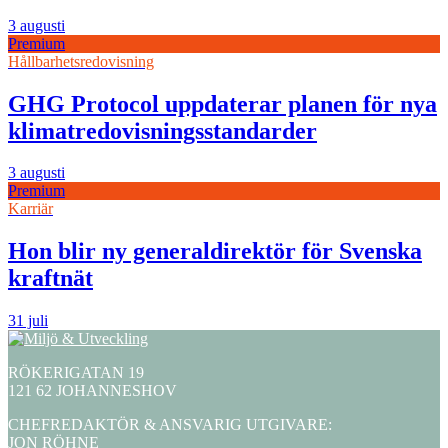
3 augusti
Premium
Hållbarhetsredovisning
GHG Protocol uppdaterar planen för nya
klimatredovisningsstandarder
3 augusti
Premium
Karriär
Hon blir ny generaldirektör för Svenska
kraftnät
31 juli
RÖKERIGATAN 19
121 62 JOHANNESHOV
CHEFREDAKTÖR & ANSVARIG UTGIVARE:
JON RÖHNE