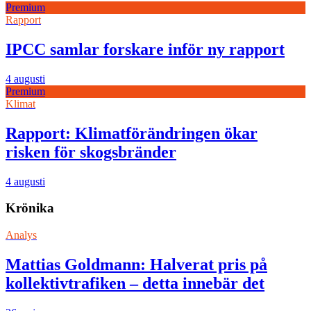
Premium
Rapport
IPCC samlar forskare inför ny rapport
4 augusti
Premium
Klimat
Rapport: Klimatförändringen ökar
risken för skogsbränder
4 augusti
Krönika
Analys
Mattias Goldmann: Halverat pris på
kollektivtrafiken – detta innebär det