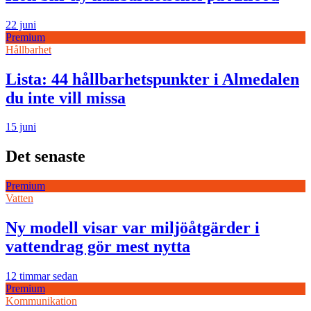
22 juni
Premium
Hållbarhet
Lista: 44 hållbarhetspunkter i Almedalen
du inte vill missa
15 juni
Det senaste
Premium
Vatten
Ny modell visar var miljöåtgärder i
vattendrag gör mest nytta
12 timmar sedan
Premium
Kommunikation