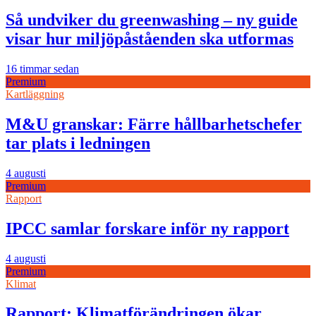
Så undviker du greenwashing – ny guide
visar hur miljöpåståenden ska utformas
16 timmar sedan
Premium
Kartläggning
M&U granskar: Färre hållbarhetschefer
tar plats i ledningen
4 augusti
Premium
Rapport
IPCC samlar forskare inför ny rapport
4 augusti
Premium
Klimat
Rapport: Klimatförändringen ökar