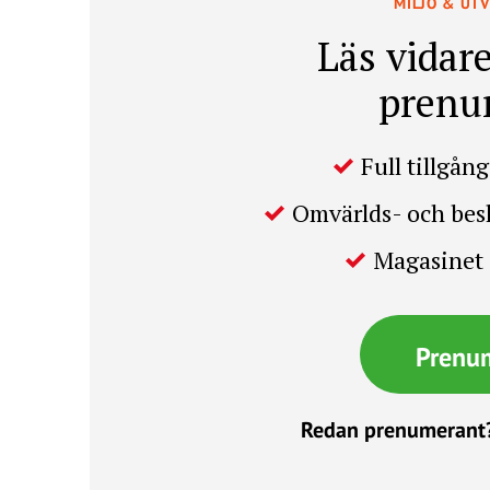
MILJÖ & UT
Läs vidare
prenu
Full tillgång 
Omvärlds- och be
Magasinet 
Prenu
Redan prenumerant