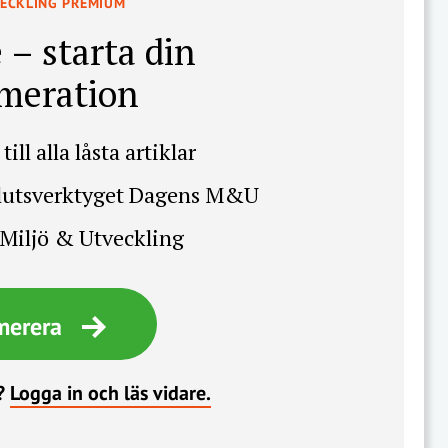
VECKLING PREMIUM
 – starta din
meration
till alla låsta artiklar
slutsverktyget Dagens M&U
Miljö & Utveckling
merera
?
Logga in och läs vidare.