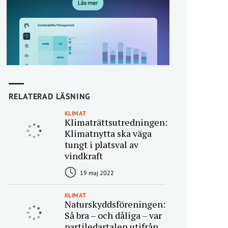
RELATERAD LÄSNING
KLIMAT
Klimaträttsutredningen:
Klimatnytta ska väga
tungt i platsval av
vindkraft
19 maj 2022
KLIMAT
Naturskyddsföreningen:
Så bra – och dåliga – var
partiledartalen utifrån