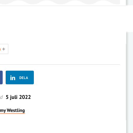
+
N
DELA
ad
5 juli 2022
my Westling