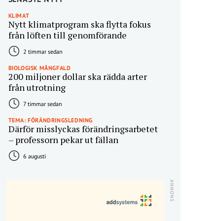
KLIMAT
Nytt klimatprogram ska flytta fokus
från löften till genomförande
2 timmar sedan
BIOLOGISK MÅNGFALD
200 miljoner dollar ska rädda arter
från utrotning
7 timmar sedan
TEMA: FÖRÄNDRINGSLEDNING
Därför misslyckas förändringsarbetet
– professorn pekar ut fällan
6 augusti