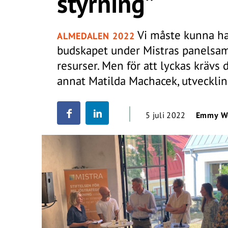
styrning”
Vi måste kunna han
ALMEDALEN 2022
budskapet under Mistras panelsam
resurser. Men för att lyckas krävs
annat Matilda Machacek, utveckli
5 juli 2022
Emmy We