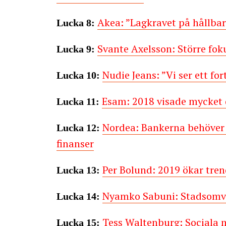
Akea: ”Lagkravet på hållbar
Lucka 8:
Svante Axelsson: Större fok
Lucka 9:
Nudie Jeans: ”Vi ser ett fo
Lucka 10:
Esam: 2018 visade mycket d
Lucka 11:
Nordea: Bankerna behöver 
Lucka 12:
finanser
Per Bolund: 2019 ökar tre
Lucka 13:
Nyamko Sabuni: Stadsomvan
Lucka 14:
Tess Waltenburg: Sociala m
Lucka 15: