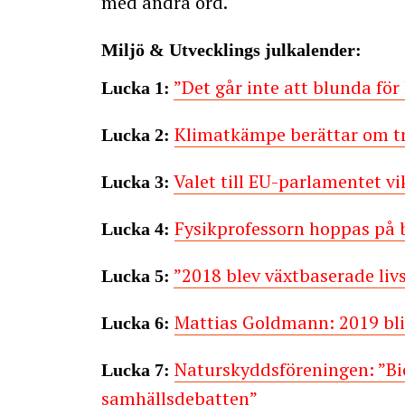
med andra ord.
Miljö & Utvecklings julkalender:
”Det går inte att blunda fö
Lucka 1:
Klimatkämpe berättar om t
Lucka 2:
Valet till EU-parlamentet vi
Lucka 3:
Fysikprofessorn hoppas på b
Lucka 4:
”2018 blev växtbaserade liv
Lucka 5:
Mattias Goldmann: 2019 bli
Lucka 6:
Naturskyddsföreningen: ”Bi
Lucka 7:
samhällsdebatten”