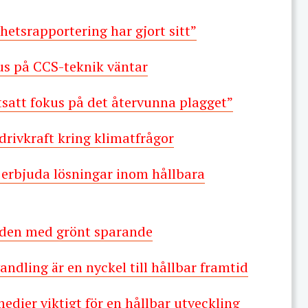
hetsrapportering har gjort sitt”
us på CCS-teknik väntar
rtsatt fokus på det återvunna plagget”
rivkraft kring klimatfrågor
erbjuda lösningar inom hållbara
nden med grönt sparande
dling är en nyckel till hållbar framtid
edier viktigt för en hållbar utveckling