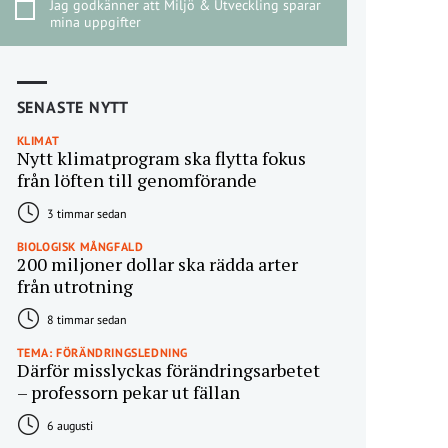
Jag godkänner att Miljö & Utveckling sparar
mina uppgifter
SENASTE NYTT
KLIMAT
Nytt klimatprogram ska flytta fokus
från löften till genomförande
3 timmar sedan
BIOLOGISK MÅNGFALD
200 miljoner dollar ska rädda arter
från utrotning
8 timmar sedan
TEMA: FÖRÄNDRINGSLEDNING
Därför misslyckas förändringsarbetet
– professorn pekar ut fällan
6 augusti