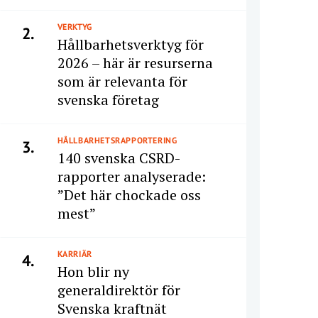
VERKTYG
2.
Hållbarhetsverktyg för
2026 – här är resurserna
som är relevanta för
svenska företag
HÅLLBARHETSRAPPORTERING
3.
140 svenska CSRD-
rapporter analyserade:
”Det här chockade oss
mest”
KARRIÄR
4.
Hon blir ny
generaldirektör för
Svenska kraftnät