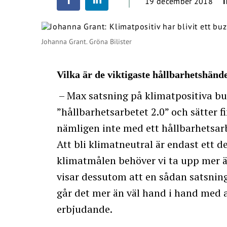
19 december 2018
Johanna Grant. Gröna Bilister
Vilka är de viktigaste hållbarhetshän
– Max satsning på klimatpositiva bur
”hållbarhetsarbetet 2.0” och sätter f
nämligen inte med ett hållbarhetsarb
Att bli klimatneutral är endast ett d
klimatmålen behöver vi ta upp mer än
visar dessutom att en sådan satsning
går det mer än väl hand i hand med af
erbjudande.