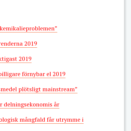
r kemikalieproblemen”
renderna 2019
ktigast 2019
illigare förnybar el 2019
smedel plötsligt mainstream”
r delningsekonomis år
ologisk mångfald får utrymme i