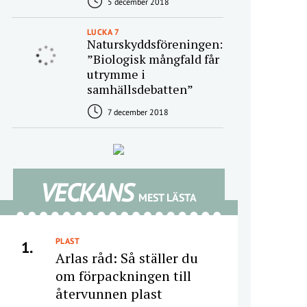
5 december 2018
LUCKA 7
Naturskyddsföreningen:
”Biologisk mångfald får
utrymme i
samhällsdebatten”
7 december 2018
VECKANS
MEST LÄSTA
PLAST
1.
Arlas råd: Så ställer du
om förpackningen till
återvunnen plast