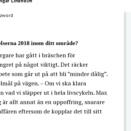
Ingar Lindholm
delserna 2018 inom ditt område?
gare har gått i bräschen för
ingret på något viktigt. Det räcker
ete som går ut på att bli ”mindre dålig”.
elmål på vägen. – Om vi ska klara
 vad vi släpper ut i hela livscykeln. Max
 är allt annat än en uppoffring, snarare
fären eftersom de kopplar det till sitt