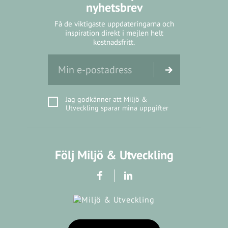
nyhetsbrev
Få de viktigaste uppdateringarna och
inspiration direkt i mejlen helt
kostnadsfritt.
Jag godkänner att Miljö &
Utveckling sparar mina uppgifter
Följ Miljö & Utveckling