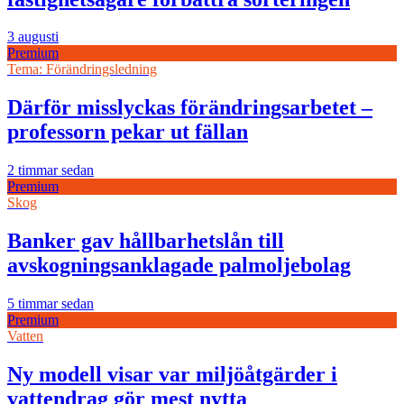
3 augusti
Premium
Tema: Förändringsledning
Därför misslyckas förändringsarbetet –
professorn pekar ut fällan
2 timmar sedan
Premium
Skog
Banker gav hållbarhetslån till
avskogningsanklagade palmoljebolag
5 timmar sedan
Premium
Vatten
Ny modell visar var miljöåtgärder i
vattendrag gör mest nytta