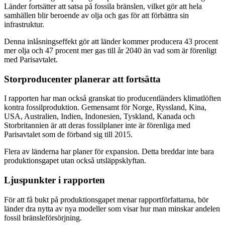
Länder fortsätter att satsa på fossila bränslen, vilket gör att hela
samhällen blir beroende av olja och gas för att förbättra sin
infrastruktur.
Denna inlåsningseffekt gör att länder kommer producera 43 procent
mer olja och 47 procent mer gas till år 2040 än vad som är förenligt
med Parisavtalet.
Storproducenter planerar att fortsätta
I rapporten har man också granskat tio producentländers klimatlöften
kontra fossilproduktion. Gemensamt för Norge, Ryssland, Kina,
USA, Australien, Indien, Indonesien, Tyskland, Kanada och
Storbritannien är att deras fossilplaner inte är förenliga med
Parisavtalet som de förband sig till 2015.
Flera av länderna har planer för expansion. Detta breddar inte bara
produktionsgapet utan också utsläppsklyftan.
Ljuspunkter i rapporten
För att få bukt på produktionsgapet menar rapportförfattarna, bör
länder dra nytta av nya modeller som visar hur man minskar andelen
fossil bränsleförsörjning.