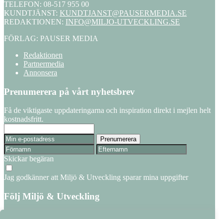
TELEFON: 08-517 955 00
KUNDTJÄNST:
KUNDTJANST@PAUSERMEDIA.SE
REDAKTIONEN:
INFO@MILJO-UTVECKLING.SE
FÖRLAG: PAUSER MEDIA
Redaktionen
Partnermedia
Annonsera
Prenumerera på vårt nyhetsbrev
Få de viktigaste uppdateringarna och inspiration direkt i mejlen helt
kostnadsfritt.
Skickar begäran
Jag godkänner att Miljö & Utveckling sparar mina uppgifter
Följ Miljö & Utveckling
Facebook