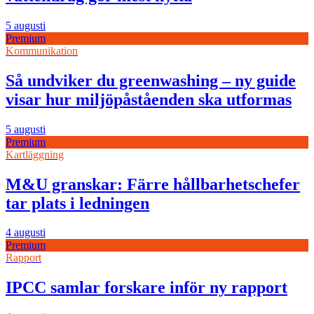
5 augusti
Premium
Kommunikation
Så undviker du greenwashing – ny guide
visar hur miljöpåståenden ska utformas
5 augusti
Premium
Kartläggning
M&U granskar: Färre hållbarhetschefer
tar plats i ledningen
4 augusti
Premium
Rapport
IPCC samlar forskare inför ny rapport