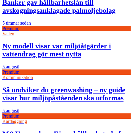
Banker gav hållbarhetslån till
avskogningsanklagade palmoljebolag
5 timmar sedan
Premium
Vatten
Ny modell visar var miljöåtgärder i
vattendrag gör mest nytta
5 augusti
Premium
Kommunikation
Så undviker du greenwashing – ny guide
visar hur miljöpåståenden ska utformas
5 augusti
Premium
Kartläggning