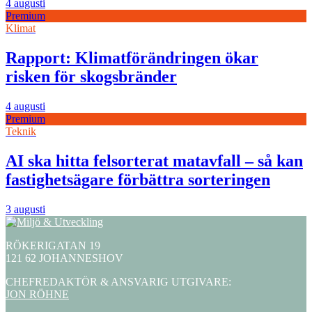
4 augusti
Premium
Klimat
Rapport: Klimatförändringen ökar
risken för skogsbränder
4 augusti
Premium
Teknik
AI ska hitta felsorterat matavfall – så kan
fastighetsägare förbättra sorteringen
3 augusti
RÖKERIGATAN 19
121 62 JOHANNESHOV
CHEFREDAKTÖR & ANSVARIG UTGIVARE:
JON RÖHNE