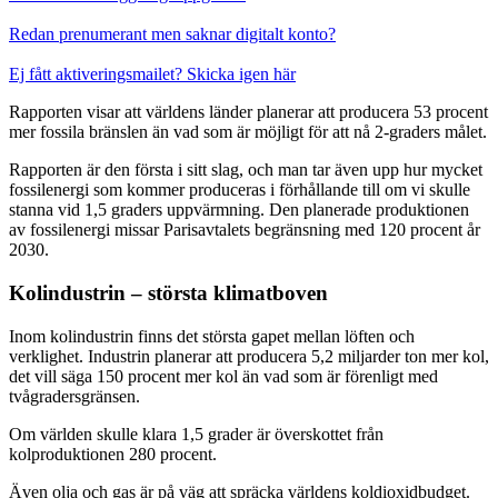
Redan prenumerant men saknar digitalt konto?
Ej fått aktiveringsmailet? Skicka igen här
Rapporten visar att världens länder planerar att producera 53 procent
mer fossila bränslen än vad som är möjligt för att nå 2-graders målet.
Rapporten är den första i sitt slag, och man tar även upp hur mycket
fossilenergi som kommer produceras i förhållande till om vi skulle
stanna vid 1,5 graders uppvärmning. Den planerade produktionen
av fossilenergi missar Parisavtalets begränsning med 120 procent år
2030.
Kolindustrin – största klimatboven
Inom kolindustrin finns det största gapet mellan löften och
verklighet. Industrin planerar att producera 5,2 miljarder ton mer kol,
det vill säga 150 procent mer kol än vad som är förenligt med
tvågradersgränsen.
Om världen skulle klara 1,5 grader är överskottet från
kolproduktionen 280 procent.
Även olja och gas är på väg att spräcka världens koldioxidbudget.