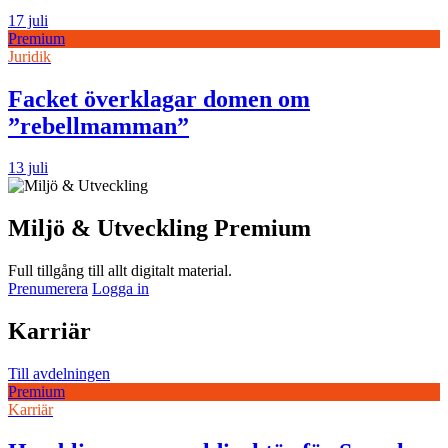
17 juli
Premium
Juridik
Facket överklagar domen om
”rebellmamman”
13 juli
Miljö & Utveckling Premium
Full tillgång till allt digitalt material.
Prenumerera
Logga in
Karriär
Till avdelningen
Premium
Karriär