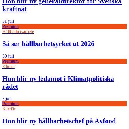
Hon blir ny generaldirektör för Svenska
kraftnät
31 juli
Premium
Hållbarhetsarbete
Så ser hållbarhetsyrket ut 2026
30 juli
Premium
Klimat
Hon blir ny ledamot i Klimatpolitiska
rådet
7 juli
Premium
Karriär
Hon blir ny hållbarhetschef på Axfood