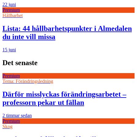
22 juni
Premium
Hållbarhet
Lista: 44 hållbarhetspunkter i Almedalen
du inte vill missa
15 juni
Det senaste
Premium
Tema: Förändringsledning
Därför misslyckas förändringsarbetet –
professorn pekar ut fällan
2 timmar sedan
Premium
Skog