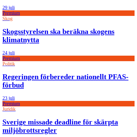
29 juli
Premium
Skog
Skogsstyrelsen ska beräkna skogens
klimatnytta
24 juli
Premium
Politik
Regeringen förbereder nationellt PFAS-
förbud
23 juli
Premium
Juridik
Sverige missade deadline för skärpta
miljöbrottsregler