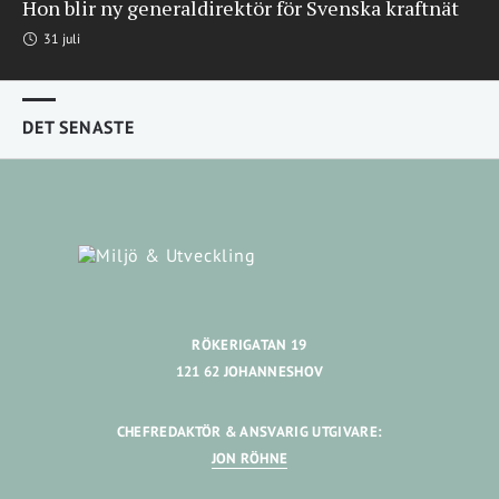
Hon blir ny generaldirektör för Svenska kraftnät
31 juli
DET SENASTE
RÖKERIGATAN 19
121 62 JOHANNESHOV
CHEFREDAKTÖR & ANSVARIG UTGIVARE:
JON RÖHNE