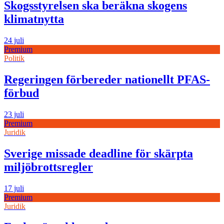
Skogsstyrelsen ska beräkna skogens
klimatnytta
24 juli
Premium
Politik
Regeringen förbereder nationellt PFAS-
förbud
23 juli
Premium
Juridik
Sverige missade deadline för skärpta
miljöbrottsregler
17 juli
Premium
Juridik