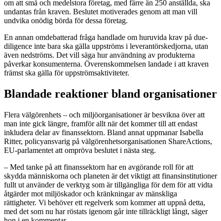
om att små och medelstora företag, med färre än 250 anställda, ska
undantas från kraven. Beslutet motiverades genom att man vill
undvika onödig börda för dessa företag.
En annan omdebatterad fråga handlade om huruvida krav på due-
diligence inte bara ska gälla uppströms i leverantörskedjorna, utan
även nedströms. Det vill säga hur användning av produkterna
påverkar konsumenterna. Överenskommelsen landade i att kraven
främst ska gälla för uppströmsaktiviteter.
Blandade reaktioner bland organisationer
Flera välgörenhets – och miljöorganisationer är besvikna över att
man inte gick längre, framför allt när det kommer till att endast
inkludera delar av finanssektorn. Bland annat uppmanar Isabella
Ritter, policyansvarig på välgörenhetsorganisationen ShareActions,
EU-parlamentet att ompröva beslutet i nästa steg.
– Med tanke på att finanssektorn har en avgörande roll för att
skydda människorna och planeten är det viktigt att finansinstitutioner
fullt ut använder de verktyg som är tillgängliga för dem för att vidta
åtgärder mot miljöskador och kränkningar av mänskliga
rättigheter. Vi behöver ett regelverk som kommer att uppnå detta,
med det som nu har röstats igenom går inte tillräckligt långt, säger
hon i en kommentar.