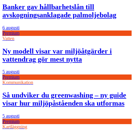
Banker gav hållbarhetslån till
avskogningsanklagade palmoljebolag
6 augusti
Premium
Vatten
Ny modell visar var miljöåtgärder i
vattendrag gör mest nytta
5 augusti
Premium
Kommunikation
Så undviker du greenwashing – ny guide
visar hur miljöpåståenden ska utformas
5 augusti
Premium
Kartläggning