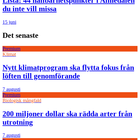
Lista: 44 hållbarhetspunkter i Almedalen
du inte vill missa
15 juni
Det senaste
Premium
Klimat
Nytt klimatprogram ska flytta fokus från
löften till genomförande
7 augusti
Premium
Biologisk mångfald
200 miljoner dollar ska rädda arter från
utrotning
7 augusti