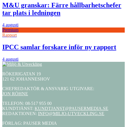
M&U granskar: Färre hållbarhetschefer
tar plats i ledningen
4 augusti
Premium
Rapport
IPCC samlar forskare inför ny rapport
4 augusti
RÖKERIGATAN 19
121 62 JOHANNESHOV
CHEFREDAKTÖR & ANSVARIG UTGIVARE:
JON RÖHNE
TELEFON: 08-517 955 00
KUNDTJÄNST:
KUNDTJANST@PAUSERMEDIA.SE
REDAKTIONEN:
INFO@MILJO-UTVECKLING.SE
FÖRLAG: PAUSER MEDIA