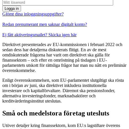
Logga in
Glömt dina inloggningsuppgifter?
Redan prenumerant men saknar digitalt konto?
Ej fått aktiveringsmailet? Skicka igen här
Direktivet presenterades av EU-kommissionen i februari 2022 och
sedan dess har detaljerna diskuterats flitigt. En av de mest
omdiskuterade frågorna har varit om direktivet ska gälla för
finanssektorn – och efter en omröstning på tisdagen i EU-
parlamentets utskott för rättsliga frågor har man nu nått en preliminär
överenskommelse.
Enligt överenskommelsen, som EU-parlamentet slutgiltigt ska rösta
om i början av juni, ska direktivet inkludera institutionella
investerare och kapitalförvaltare. Däremot ska pensionsfonder,
alternativa investeringsfonder, marknadsaktörer och
kreditvärderingsinstitut uteslutas.
Små och medelstora företag utesluts
Utöver detaljer kring finanssektorn, kom EU:s lagstiftare överens