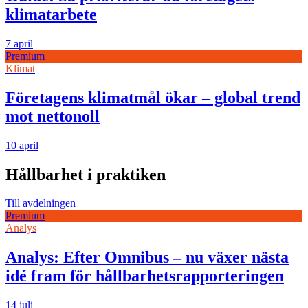
klimatarbete
7 april
Premium
Klimat
Företagens klimatmål ökar – global trend
mot nettonoll
10 april
Hållbarhet i praktiken
Till avdelningen
Premium
Analys
Analys: Efter Omnibus – nu växer nästa
idé fram för hållbarhetsrapporteringen
14 juli