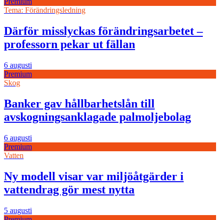
Premium
Tema: Förändringsledning
Därför misslyckas förändringsarbetet –
professorn pekar ut fällan
6 augusti
Premium
Skog
Banker gav hållbarhetslån till
avskogningsanklagade palmoljebolag
6 augusti
Premium
Vatten
Ny modell visar var miljöåtgärder i
vattendrag gör mest nytta
5 augusti
Premium