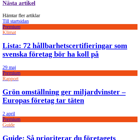
Nästa artikel
Hämtar fler artiklar
Till startsidan
Premium
Klimat
Lista: 72 hållbarhetscertifieringar som
svenska företag bör ha koll på
29 maj
Premium
Rapport
Grön omställning ger miljardvinster –
Europas företag tar täten
2 april
Premium
Guide
Guide: Så prioriterar du företagets