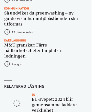
12 timmar sedan
KOMMUNIKATION
Så undviker du greenwashing – ny
guide visar hur miljöpåståenden ska
utformas
17 timmar sedan
KARTLÄGGNING
M&U granskar: Färre
hållbarhetschefer tar plats i
ledningen
4 augusti
RELATERAD LÄSNING
EU
EU-svepet: 2024 blir
gemensamma laddare
verklighet