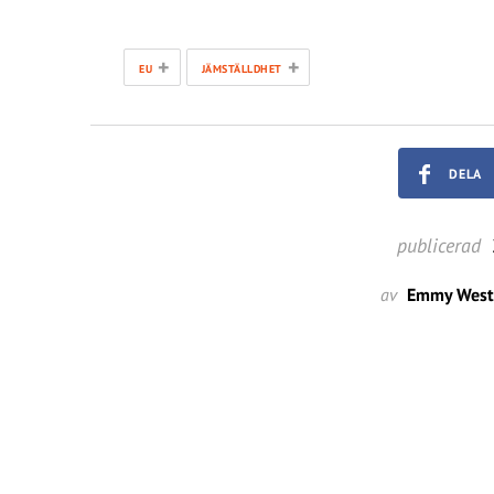
+
+
EU
JÄMSTÄLLDHET
DELA
publicerad
av
Emmy Westl