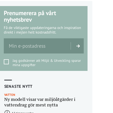
Prenumerera på vårt
nyhetsbrev
Få de viktigaste uppdateringarna och inspiration
direkt i mejlen helt kostnadsfritt.
Jag godkänner att Miljö & Utveckling sparar
mina uppgifter
SENASTE NYTT
VATTEN
Ny modell visar var miljöåtgärder i
vattendrag gör mest nytta