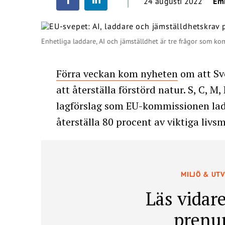
24 augusti 2022
Em
Enhetliga laddare, AI och jämställdhet är tre frågor som ko
Förra veckan kom nyheten
om att Sve
att återställa förstörd natur. S, C, M
lagförslag som EU-kommissionen lade
återställa 80 procent av viktiga livsm
MILJÖ & UT
Läs vidare
prenu