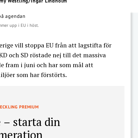
my Westling/Ingar Lindholm
mmer upp i EU i höst.
rige vill stoppa EU från att lagstifta för
, KD och SD röstade nej till det massiva
 fram i juni och har som mål att
iljöer som har förstörts.
VECKLING PREMIUM
 – starta din
meration