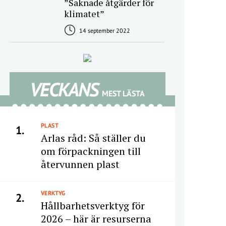
”Saknade åtgärder för
klimatet”
14 september 2022
VECKANS
MEST LÄSTA
PLAST
1.
Arlas råd: Så ställer du
om förpackningen till
återvunnen plast
VERKTYG
2.
Hållbarhetsverktyg för
2026 – här är resurserna