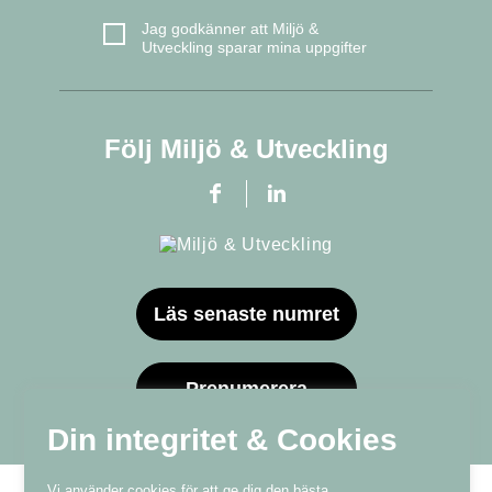
Jag godkänner att Miljö &
Utveckling sparar mina uppgifter
Följ Miljö & Utveckling
Läs senaste numret
Prenumerera
Din integritet & Cookies
Vi använder cookies för att ge dig den bästa