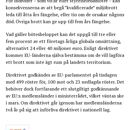
För individer – som vd:ar eller styrelseledamöter – kan
konsekvenserna av att begå ”kvalificerade” miljöbrott
leda till åtta års fängelse, eller tio om de orsakar någons
död. Övriga brott kan ge upp till fem års fängelse.
Vad gäller bötesbeloppet kan det uppgå till tre eller
fem procent av ett företags årliga globala omsättning,
alternativt 24 eller 40 miljoner euro. Enligt direktivet
kommer EU-länderna själva bestämma om de vill lagföra
ett brott som inte ägt rum på landets territorium.
Direktivet godkändes av EU-parlamentet på tisdagen
med 499 röster för, 100 mot och 23 nedlagda röster. Det
behöver dock fortfarande ett slutgiltigt godkännande
av EU:s medlemsländer i ministerrådet, vilket väntas ske
i mars. Om direktivet går igenom har medlemsländerna
två år på sig att införliva direktivet i nationell lag.
+