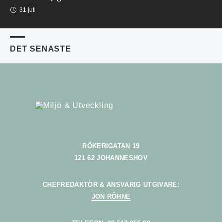
31 juli
DET SENASTE
RÖKERIGATAN 19
121 62 JOHANNESHOV
CHEFREDAKTÖR & ANSVARIG UTGIVARE:
JON RÖHNE