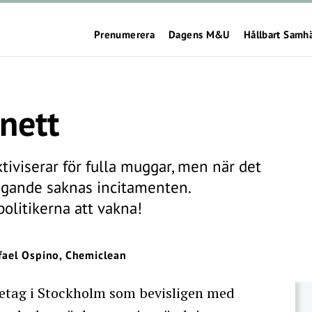
Prenumerera
Dagens M&U
Hållbart Samh
snett
iviserar för fulla muggar, men när det
ägande saknas incitamenten.
olitikerna att vakna!
fael Ospino, Chemiclean
öretag i Stockholm som bevisligen med