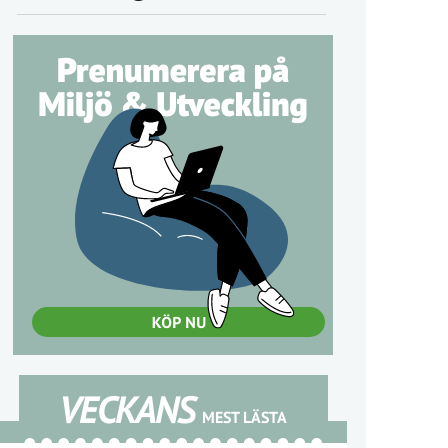
VECKANS
MEST LÄSTA