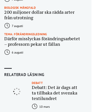
BIOLOGISK MÅNGFALD
200 miljoner dollar ska rädda arter
från utrotning
7 augusti
TEMA: FÖRÄNDRINGSLEDNING
Därför misslyckas förändringsarbetet
– professorn pekar ut fällan
6 augusti
RELATERAD LÄSNING
DEBATT
Debatt: Det är dags att
ta tillbaka det svenska
textilundret
10 mars