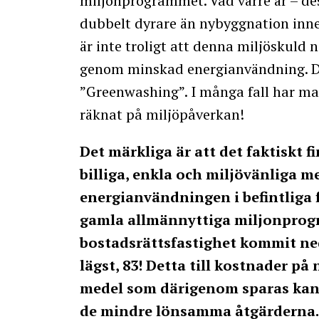
miljonprogrammet. Vad värre är – des
dubbelt dyrare än nybyggnation inne
är inte troligt att denna miljöskul
genom minskad energianvändning. Det
”Greenwashing”. I många fall har man
räknat på miljöpåverkan!
Det märkliga är att det faktiskt
billiga, enkla och miljövänliga m
energianvändningen i befintliga f
gamla allmännyttiga miljonprogr
bostadsrättsfastighet kommit ned
lägst, 83! Detta till kostnader p
medel som därigenom sparas kan 
de mindre lönsamma åtgärderna.