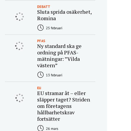
DEBATT
Sluta sprida osäkerhet,
Romina
25 februari
PFAS
Ny standard ska ge
ordning på PFAS-
mätningar: ”Vilda
västern”
13 februari
EU
EU stramar åt – eller
släpper taget? Striden
om företagens
hållbarhetskrav
fortsätter
26 mars