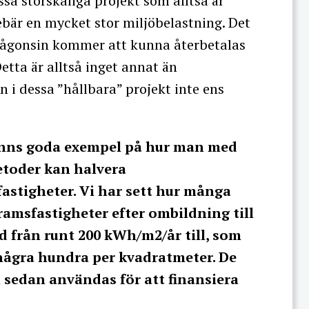
sa storskaliga projekt som alltså är
bär en mycket stor miljöbelastning. Det
d någonsin kommer att kunna återbetalas
ta är alltså inget annat än
 i dessa ”hållbara” projekt inte ens
 finns goda exempel på hur man med
etoder kan halvera
astigheter. Vi har sett hur många
amsfastigheter efter ombildning till
 från runt 200 kWh/m2/år till, som
å några hundra per kvadratmeter. De
sedan användas för att finansiera