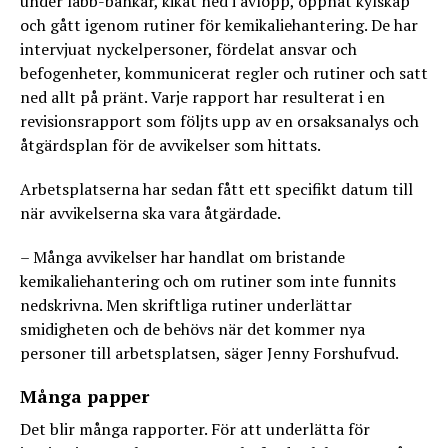
under labb-bänkar, kikat ned i avlopp, öppnat kylskåp
och gått igenom rutiner för kemikaliehantering. De har
intervjuat nyckelpersoner, fördelat ansvar och
befogenheter, kommunicerat regler och rutiner och satt
ned allt på pränt. Varje rapport har resulterat i en
revisionsrapport som följts upp av en orsaksanalys och
åtgärdsplan för de avvikelser som hittats.
Arbetsplatserna har sedan fått ett specifikt datum till
när avvikelserna ska vara åtgärdade.
– Många avvikelser har handlat om bristande
kemikaliehantering och om rutiner som inte funnits
nedskrivna. Men skriftliga rutiner underlättar
smidigheten och de behövs när det kommer nya
personer till arbetsplatsen, säger Jenny Forshufvud.
Många papper
Det blir många rapporter. För att underlätta för