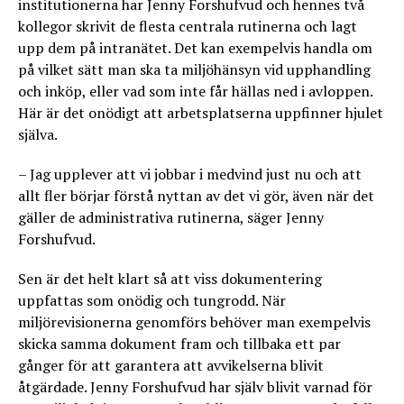
institutionerna har Jenny Forshufvud och hennes två
kollegor skrivit de flesta centrala rutinerna och lagt
upp dem på intranätet. Det kan exempelvis handla om
på vilket sätt man ska ta miljöhänsyn vid upphandling
och inköp, eller vad som inte får hällas ned i avloppen.
Här är det onödigt att arbetsplatserna uppfinner hjulet
själva.
– Jag upplever att vi jobbar i medvind just nu och att
allt fler börjar förstå nyttan av det vi gör, även när det
gäller de administrativa rutinerna, säger Jenny
Forshufvud.
Sen är det helt klart så att viss dokumentering
uppfattas som onödig och tungrodd. När
miljörevisionerna genomförs behöver man exempelvis
skicka samma dokument fram och tillbaka ett par
gånger för att garantera att avvikelserna blivit
åtgärdade. Jenny Forshufvud har själv blivit varnad för