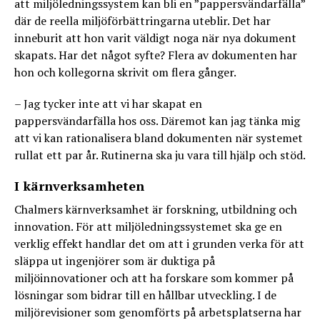
att miljöledningssystem kan bli en ”pappersvändarfälla”
där de reella miljöförbättringarna uteblir. Det har
inneburit att hon varit väldigt noga när nya dokument
skapats. Har det något syfte? Flera av dokumenten har
hon och kollegorna skrivit om flera gånger.
– Jag tycker inte att vi har skapat en
pappersvändarfälla hos oss. Däremot kan jag tänka mig
att vi kan rationalisera bland dokumenten när systemet
rullat ett par år. Rutinerna ska ju vara till hjälp och stöd.
I kärnverksamheten
Chalmers kärnverksamhet är forskning, utbildning och
innovation. För att miljöledningssystemet ska ge en
verklig effekt handlar det om att i grunden verka för att
släppa ut ingenjörer som är duktiga på
miljöinnovationer och att ha forskare som kommer på
lösningar som bidrar till en hållbar utveckling. I de
miljörevisioner som genomförts på arbetsplatserna har