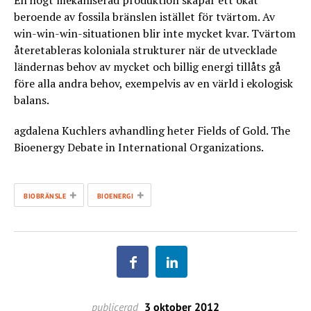
En högt mekaniserad produktion skapar ett ökat
beroende av fossila bränslen istället för tvärtom. Av
win-win-win-situationen blir inte mycket kvar. Tvärtom
återetableras koloniala strukturer när de utvecklade
ländernas behov av mycket och billig energi tillåts gå
före alla andra behov, exempelvis av en värld i ekologisk
balans.
agdalena Kuchlers avhandling heter Fields of Gold. The
Bioenergy Debate in International Organizations.
+
+
BIOBRÄNSLE
BIOENERGI
publicerad
3 oktober 2012