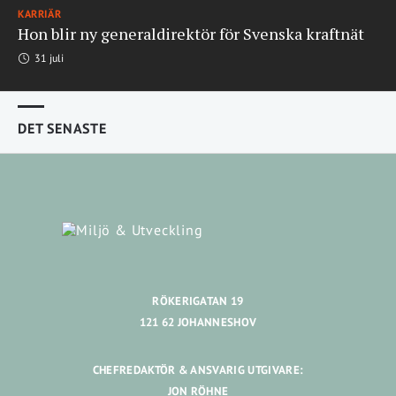
KARRIÄR
Hon blir ny generaldirektör för Svenska kraftnät
31 juli
DET SENASTE
RÖKERIGATAN 19
121 62 JOHANNESHOV
CHEFREDAKTÖR & ANSVARIG UTGIVARE:
JON RÖHNE