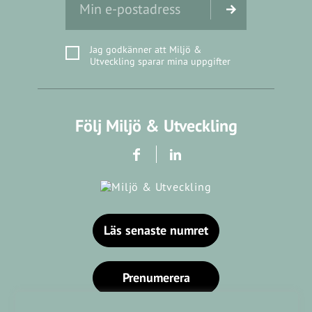
Jag godkänner att Miljö &
Utveckling sparar mina uppgifter
Följ Miljö & Utveckling
Läs senaste numret
Prenumerera