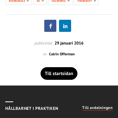
+
+
+
+
BIOBRÄNSLE
EU
SOLENERGI
VINDKRAFT
publicerad
29 januari 2016
av
Catrin Offerman
Till startsidan
Till avdelningen
HÅLLBARHET I PRAKTIKEN