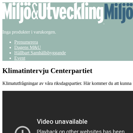
Inga produkter i varukorgen.
Prenumerera
Dagens M&U
Hållbart Samhällsbyggande
Event
Klimatintervju Centerpartiet
Klimatutfrågningar av våra riksdagspartier. Här kommer du att kunna f