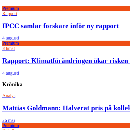
Premium
Rapport
IPCC samlar forskare inför ny rapport
4 augusti
Premium
Klimat
Rapport: Klimatförändringen ökar risken 
4 augusti
Krönika
Analys
Mattias Goldmann: Halverat pris på kollek
26 maj
Premium