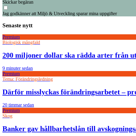
Skickar begäran
Jag godkänner att Miljö & Utveckling sparar mina uppgifter
Senaste nytt
Premium
Biologisk mångfald
200 miljoner dollar ska rädda arter från u
9 minuter sedan
Premium
Tema: Förändringsledning
Därför misslyckas förändringsarbetet – pro
20 timmar sedan
Premium
Skog
Banker gav hållbarhetslån till avskogning