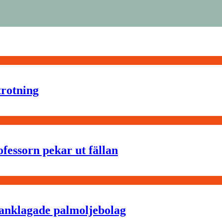
trotning
fessorn pekar ut fällan
sanklagade palmoljebolag