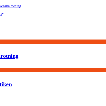
svenska företag
st”
trotning
tiken