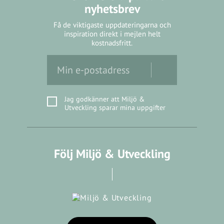
nyhetsbrev
Få de viktigaste uppdateringarna och
inspiration direkt i mejlen helt
kostnadsfritt.
Jag godkänner att Miljö &
Utveckling sparar mina uppgifter
Följ Miljö & Utveckling