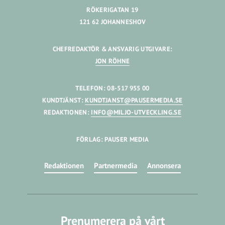
RÖKERIGATAN 19
121 62 JOHANNESHOV
CHEFREDAKTÖR & ANSVARIG UTGIVARE:
JON RÖHNE
TELEFON: 08-517 955 00
KUNDTJÄNST:
KUNDTJANST@PAUSERMEDIA.SE
REDAKTIONEN:
INFO@MILJO-UTVECKLING.SE
FÖRLAG: PAUSER MEDIA
Redaktionen
Partnermedia
Annonsera
Prenumerera på vårt