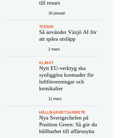
till resurs
30 januari
TEKNIK
Så använder Växjö AI för
att spåra utsläpp
2 mars
KLIMAT
Nytt EU-verktyg ska
synliggöra kostnader för
luftföroreningar och
kemikalier
11 mars
HÅLLBARHETSARBETE
Nya Sverigechefen på
Position Green: Så gör du
hållbarhet till affärsnytta